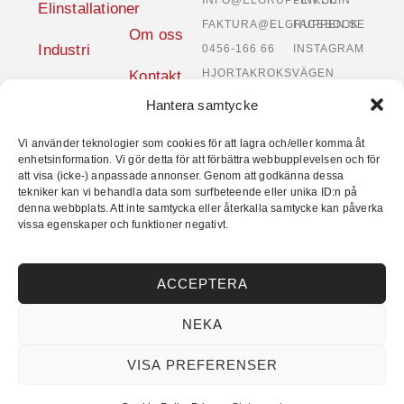
INFO@ELGRUPPEN.SE
LINKEDIN
Elinstallationer
FAKTURA@ELGRUPPEN.SE
FACEBOOK
Om oss
Industri
0456-166 66
INSTAGRAM
HJORTAKROKSVÄGEN
Kontakt
Service
1,
Hantera samtycke
294 38 SÖLVESBORG
Automation
Vi använder teknologier som cookies för att lagra och/eller komma åt
enhetsinformation. Vi gör detta för att förbättra webbupplevelsen och för
Data &
att visa (icke-) anpassade annonser. Genom att godkänna dessa
Säkerhet
tekniker kan vi behandla data som surfbeteende eller unika ID:n på
denna webbplats. Att inte samtycka eller återkalla samtycke kan påverka
vissa egenskaper och funktioner negativt.
COOKIE POLICY
© 2026 ElGruppen. Denna site är
PRIVACY STATEMENT
licensierad under en
Creative
ACCEPTERA
Commons Erkännande-
IngaBearbetningar 4.0
NEKA
Internationell Licens.
VISA PREFERENSER